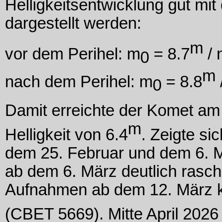
Helligkeitsentwicklung gut mi
dargestellt werden:
m
vor dem Perihel: m
= 8.7
/ 
0
m
nach dem Perihel: m
= 8.8
0
Damit erreichte der Komet am
m
Helligkeit von 6.4
. Zeigte s
dem 25. Februar und dem 6. M
ab dem 6. März deutlich rasch
Aufnahmen ab dem 12. März k
(CBET 5669). Mitte April 2026 l