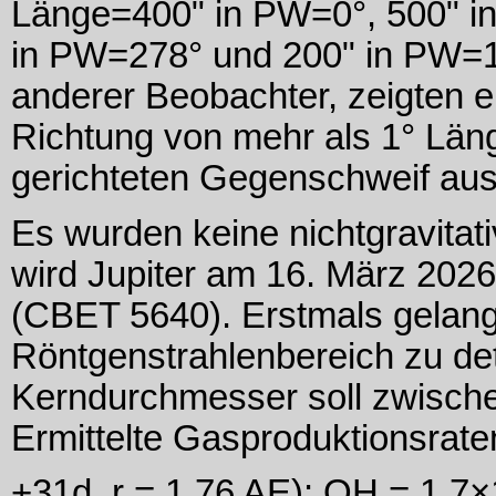
Länge=400" in PW=0°, 500" i
in PW=278° und 200" in PW=10
anderer Beobachter, zeigten e
Richtung von mehr als 1° Län
gerichteten Gegenschweif aus
Es wurden keine nichtgravitati
wird Jupiter am 16. März 202
(CBET 5640). Erstmals gelang 
Röntgenstrahlenbereich zu de
Kerndurchmesser soll zwisch
Ermittelte Gasproduktionsraten
+31d, r = 1.76 AE): OH = 1.7