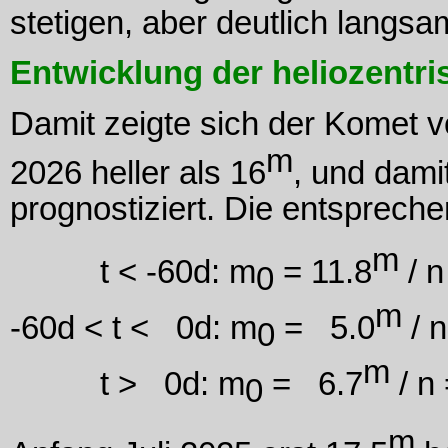
stetigen, aber deutlich langsa
Entwicklung der heliozentri
Damit zeigte sich der Komet 
m
2026 heller als 16
, und dami
prognostiziert. Die entspreche
m
t < -60d: m
= 11.8
/ n
0
m
-60d < t < 0d: m
= 5.0
/ n
0
m
t > 0d: m
= 6.7
/ n 
0
m