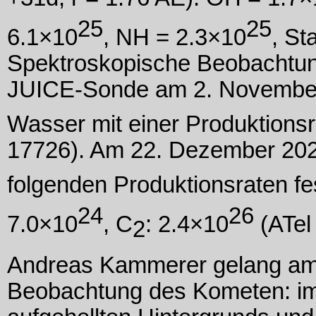
25
25
6.1×10
, NH = 2.3×10
, St
Spektroskopische Beobachtu
JUICE-Sonde am 2. November 2
Wasser mit einer Produktions
17726). Am 22. Dezember 2025
folgenden Produktionsraten fe
24
26
7.0×10
, C
: 2.4×10
(ATel
2
Andreas Kammerer gelang am 
Beobachtung des Kometen: im 3